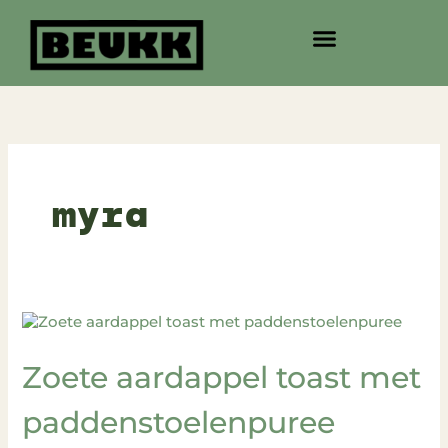
Ga
naar
de
inhoud
myra
Zoete
aardappel
toast
Zoete aardappel toast met
met
paddenstoelenpuree
paddenstoelenpuree