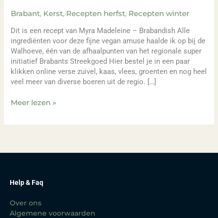
Brabant
,
Kerst
,
Recepten herfst
,
Recepten winter
Dit is een recept van Myra Madeleine – Brabandish Alle
ingrediënten voor deze fijne vegan amuse haalde ik op bij de
Walhoeve, één van de afhaalpunten van het regionale super
initiatief Brabants Streekgoed Hier bestel je in een paar
klikken online verse zuivel, kaas, vlees, groenten en nog heel
veel meer van diverse boeren uit de regio. […]
Meer lezen »
Help & Faq
Over ons
Algemene voorwaarden