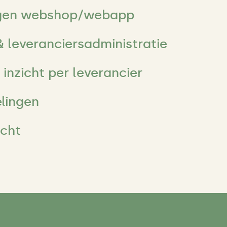
eigen webshop/webapp
 leveranciersadministratie
inzicht per leverancier
elingen
icht