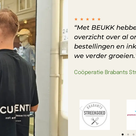
Waardering
★
★
★
★
★
“Met BEUKK hebbe
5
van
overzicht over al o
5
bestellingen en i
we verder groeien.
Coöperatie Brabants S