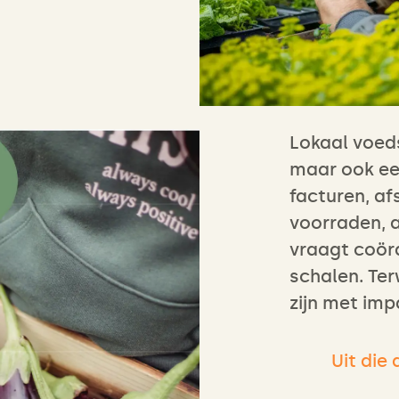
Lokaal voeds
maar ook een
facturen, a
voorraden, a
vraagt coörd
schalen. Terw
zijn met imp
Uit die