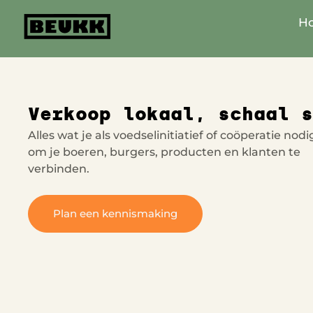
Ga
Ho
naar
de
inhoud
Verkoop lokaal, schaal 
Alles wat je als voedselinitiatief of coöperatie nod
om je boeren, burgers, producten en klanten te
verbinden.
Plan een kennismaking