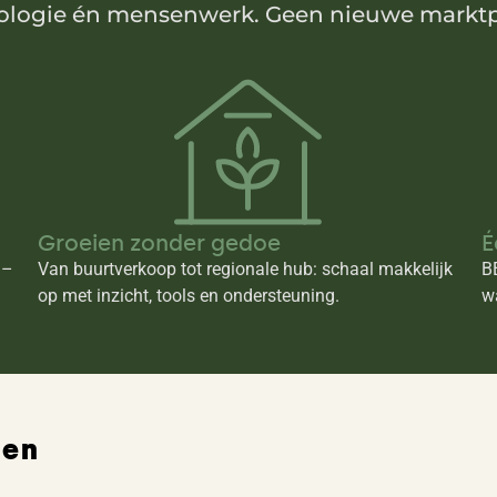
hnologie én mensenwerk. Geen nieuwe marktp
Groeien zonder gedoe
É
 –
Van buurtverkoop tot regionale hub: schaal makkelijk
B
op met inzicht, tools en ondersteuning.
w
len