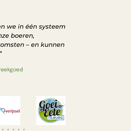
n we in één systeem
nze boeren,
nkomsten – en kunnen
”
treekgoed