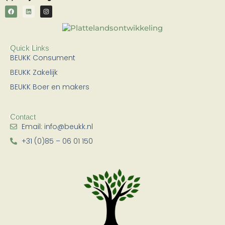
F
L
I
a
i
n
c
n
s
e
k
t
b
e
a
o
d
g
Quick Links
o
i
r
BEUKK Consument
k
n
a
m
BEUKK Zakelijk
BEUKK Boer en makers
Contact
Email: info@beukk.nl
+31 (0)85 – 06 01 150