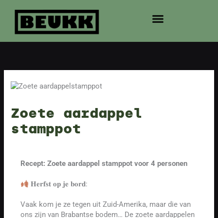
Ga
naar
de
inhoud
Zoete aardappel
stamppot
Recept: Zoete aardappel stamppot voor 4 personen
𝐇𝐞𝐫𝐟𝐬𝐭 𝐨𝐩 𝐣𝐞 𝐛𝐨𝐫𝐝:
Vaak kom je ze tegen uit Zuid-Amerika, maar die van
ons zijn van Brabantse bodem… De zoete aardappelen